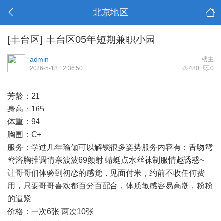
北京地区
[丰台区]
丰台区05年短期兼职小园
admin
楼主
2026-5-18 12:36:50
480
0
芳龄：21
身高：165
体重：94
胸围：C+
服务：学过几年瑜伽可以解锁很多姿势服务内容有：舌吻鸳
鸯浴胸推调情亲波波69颜射 蜻蜓点水丝袜制服情趣诱惑~
让哥哥们体验到初恋的感觉，见面付米，约前不收任何费
用，只要哥哥喜欢都百分百配合，体质敏感容易高潮，粉粉
的逼紧
价格：一次6张 两次10张