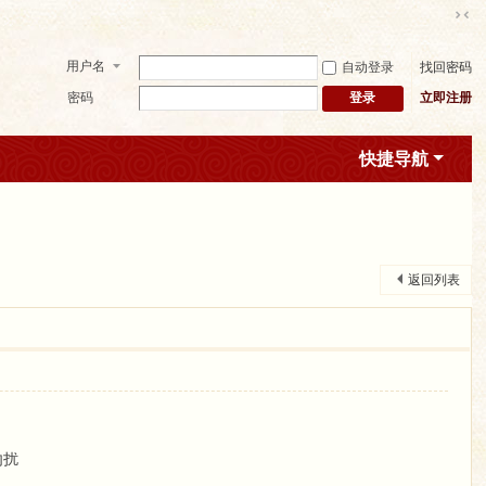
切
换
用户名
自动登录
找回密码
到
窄
密码
立即注册
登录
版
快捷导航
返回列表
勿扰