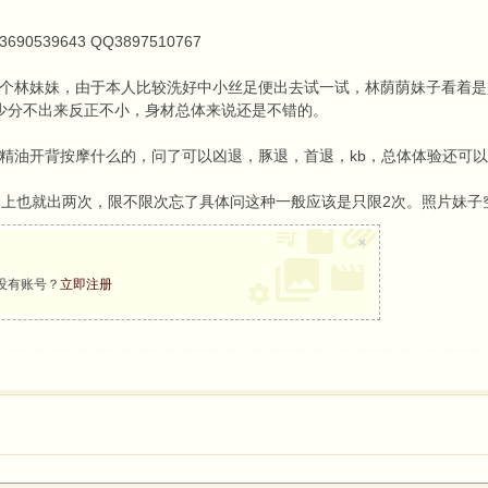
0539643 QQ3897510767
个林妹妹，由于本人比较洗好中小丝足便出去试一试，林荫荫妹子看着是是3
少分不出来反正不小，身材总体来说还是不错的。
精油开背按摩什么的，问了可以凶退，豚退，首退，kb，总体体验还可
本上也就出两次，限不限次忘了具体问这种一般应该是只限2次。照片妹子
×
没有账号？
立即注册