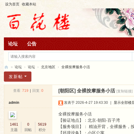
设为首页
收藏本站
论坛
公告
»
论坛
›
论坛
›
北京地区
›
全裸按摩服务小活
百
发新帖
花
[朝阳区]
全裸按摩服务小活
查看:
719
|
回复:
0
[复制链接]
楼
admin
发表于 2026-4-27 19:43:30
|
显示全部楼
全裸按摩服务小活
【验证地点】：北京-朝阳-百子湾
1461
0
5619
【服务项目】： 精油开背，全裸服务，
主题
回帖
积分
【环境设备】：小区公寓