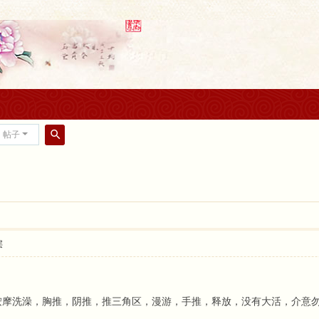
帖子
搜
索
层
按摩洗澡，胸推，阴推，推三角区，漫游，手推，释放，没有大活，介意