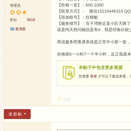
【价格一览】：600-1000
管理员
【联系方式】： 微信15210446310 QQ369
【添加暗号】：红蜻蜓
积分
5619
【服务细节】：百子湾附近某小区天降了
发消息
该是纯天然问她说是有d，我是经验比较
再说服务吧看课表就是正常中小那一套，
价格呢6一小时7一个半小时，反正我基
本帖子中包含更多资源
您需要
登录
才可以下载或查看，
回复
发新帖