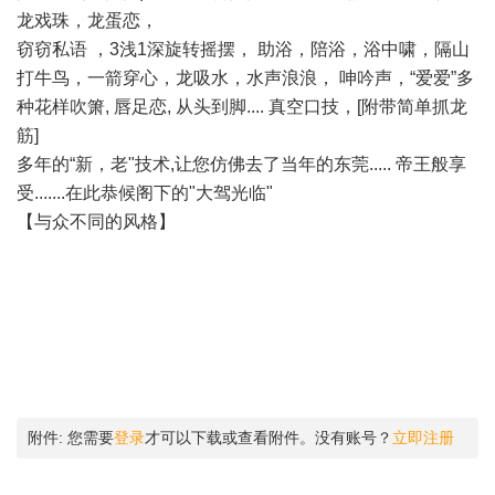
龙戏珠，龙蛋恋，
窃窃私语 ，3浅1深旋转摇摆， 助浴，陪浴，浴中啸，隔山
打牛鸟，一箭穿心，龙吸水，水声浪浪， 呻吟声，“爱爱”多
种花样吹箫, 唇足恋, 从头到脚.... 真空口技，[附带简单抓龙
筋]
多年的“新，老"技术,让您仿佛去了当年的东莞..... 帝王般享
受.......在此恭候阁下的"大驾光临"
【与众不同的风格】
附件:
您需要
登录
才可以下载或查看附件。没有账号？
立即注册