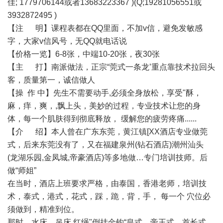
佳; 1779706144或者13683223367 )(Q;19281056551或
3932872495 )
【注 明】课程表都在QQ里面，不加v信，避免发敏感
字，大家v信风号，无QQ就电话说
【价格一览】6-8张，中端10-20张，夜30张
【主 打】南派做法，正宗“莞式一条龙’重点靠技术拉回头
客，质量第一，诚信做人
【操 作 中】先生不需要动手,必须全身放松，享受"酥，
麻，痒，爽，,飘上头，美妙的过程，专业技术让您的身
体，每一个肌肤得到彻底释放， 缓解您的疲劳疼痛......
【介 绍】本人曾在广东东莞，黄江镇[XX酒店专业做莞
式，后来东莞没有了，又在福建泉州(钻石酒店)潮州汕头
(龙湖乐园,金凤城,帝豪酒店)等多地做…专门培训技师。后
做“师姐”
在当时，酒店上班要求严格，由泰国，香港老师，培训技
术，泰式，港式，花式，踩，跪，背，手， 每一个 穴位必
须做到，精准到位。
那时，水床，吊床,红绳"倒挂金钩“皇式，帝王式，首长式