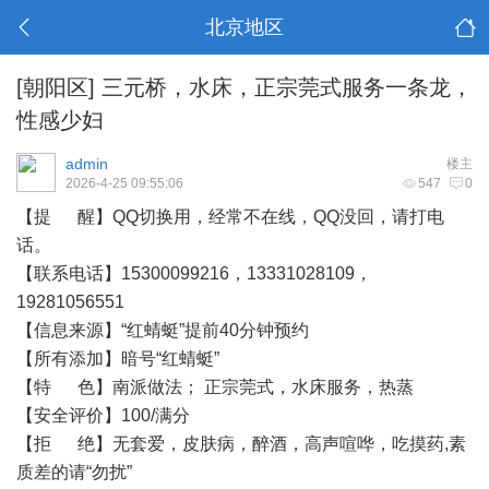
北京地区
[朝阳区]
三元桥，水床，正宗莞式服务一条龙，
性感少妇
admin
楼主
2026-4-25 09:55:06
547
0
【提 醒】QQ切换用，经常不在线，QQ没回，请打电
话。
【联系电话】15300099216，13331028109，
19281056551
【信息来源】“红蜻蜓”提前40分钟预约
【所有添加】暗号“红蜻蜓”
【特 色】南派做法； 正宗莞式，水床服务，热蒸
【安全评价】100/满分
【拒 绝】无套爱，皮肤病，醉酒，高声喧哗，吃摸药,素
质差的请“勿扰”