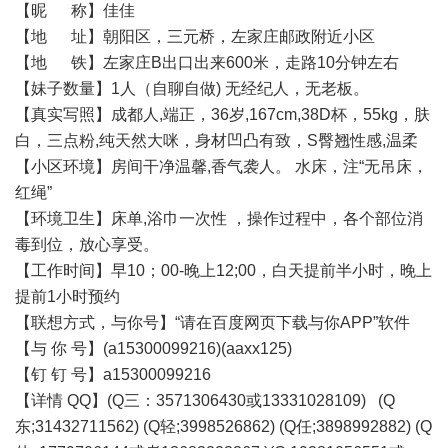
【昵 称】佳佳
【地 址】朝阳区，三元桥，左家庄邮政附近小区
【地 铁】左家庄B出口出来600米，走路10分钟左右
【妹子数量】1人（自聊自做) 无经纪人，无老板。
【真实写照】成都人,端正，36岁,167cm,38D杯，55kg，肤
白，三点粉,纯天然大咪，身材凹凸有致，S臀翘性感,温柔
【小区环境】房间干净温馨,香气袭人。 水床，注“无吊床，
红绳”
【环境卫生】床单,浴巾一次性 ，操作过程中，各个部位消
毒到位，放心享受。
【工作时间】早10；00-晚上12;00，白天提前半小时，晚上
提前1小时预约
【联想方式，与你号】“请在百度网页下载与你APP”软件
【与 你 号】(a15300099216)(aaxx125)
【钉 钉 号】a15300099216
【详情 QQ】(Q三：3571306430或13331028109) (Q
东;31432711562) (Q轻;3998526862) (Q任;3898992882) (Q