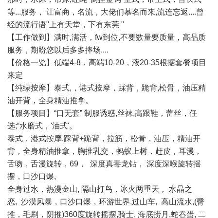
等...服务， 让富商，名流，大佬们慕名而来,流连忘返....曾
经的流行语"上有天堂，下有东莞 "
【工作做到】满时,满活，fw到位,不要数量要质量，高品质
服务，期盼您以后多多捧场....
【价格一览】低端4-8，高端10-20，液20-35根据套餐项目
来定
【纯绿按摩】泰式,，港式按摩，踩背，跪背,松骨，油压精
油开背，全身精油推拿。
【服务项目】“口无套” 制服诱惑,丝袜,高跟鞋，蕾丝，任
选;“水磨式，'油式'。
泰式，港式按摩,踩背+跪背，拉筋，松骨，油压，精油开
背，全身精油推拿，胸推乳交，蚂蚁上树，赶皮，耳漫，
舌吻，舌漫旋转，69， 深度真毒龙钻， 深度深喉旋转摇
摆，口沙口爆,
全身过水，热漫金山, 隔山打鸟，冰火两重天， 水晶之
恋, 沙漠风暴，口沙口爆，环游世界,过山车, 高山流水,(臀
推，毛刷，阴推)360度旋转摇摆,骑士, 海底捞月,蛇吞蛋, 二