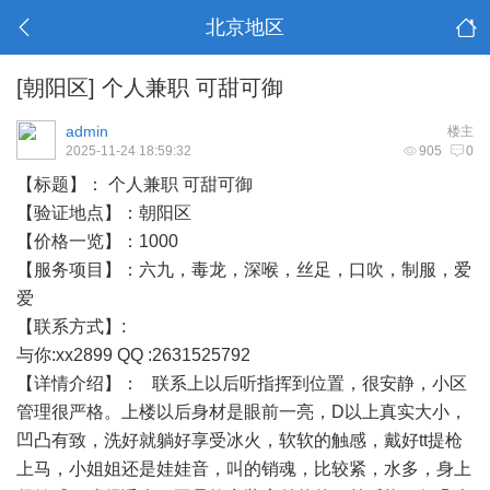
北京地区
[朝阳区]
个人兼职 可甜可御
admin
楼主
2025-11-24 18:59:32
905
0
【标题】： 个人兼职 可甜可御
【验证地点】：朝阳区
【价格一览】：1000
【服务项目】：六九，毒龙，深喉，丝足，口吹，制服，爱
爱
【联系方式】:
与你:xx2899
QQ :2631525792
【详情介绍】： 联系上以后听指挥到位置，很安静，小区
管理很严格。上楼以后身材是眼前一亮，D以上真实大小，
凹凸有致，洗好就躺好享受冰火，软软的触感，戴好tt提枪
上马，小姐姐还是娃娃音，叫的销魂，比较紧，水多，身上