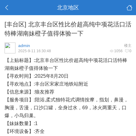
北京地区
[丰台区]
北京丰台区性比价超高纯中项花活口活
特棒湖南妹橙子值得体验一下
admin
楼主
2025-9-11 16:30:48
1056
0
【上贴标题】:北京丰台区性比价超高纯中项花活口活特棒
湖南妹橙子值得体验一下
【寻欢时间】:2025年8月20日
【寻欢地点】:丰台区宋家庄地铁站附近
【信息来源】:狼友推荐
【服务项目】:陪浴,柔式独特花式调情按摩，指划，鼻漫，
胸漫，舌漫，口沙口罐，全身过水，69，冰火两重天，口
爆，小鸟归巢。
【妹妹数量】:1
【环境设备】:齐全