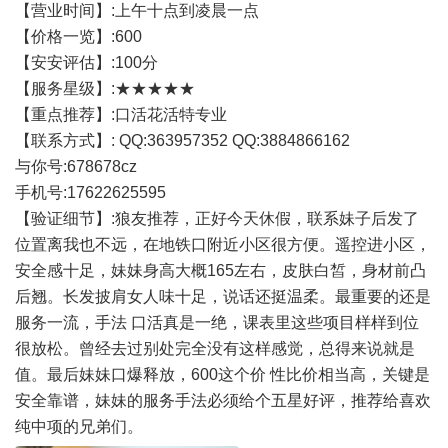
【营业时间】:上午十点到凌晨一点
【价格一览】:600
【安安评估】:100分
【服务星级】:★★★★★
【重点推荐】:口活花活特专业
【联系方式】: QQ:363957352 QQ:3884866162
与你号:678678cz
手机号:17622625595
【验证细节】:狼友推荐，正好今天休假，联系妹子后发了
位置离我也不远，在地铁口附近小区很方便。遥控进小区，
安全感十足，妹妹身高大概165左右，皮肤白皙，身材前凸
后翘。长发披肩女人味十足，说话还挺温柔。最重要的还是
服务一流，手法 口活真是一绝，课表里这些项目样样到位
很放松。曾经去过别处完全没有这样感觉，总得来说就是
值。最后妹妹口爆释放，600这个价 性比价相当高，关键是
安全靠谱，妹妹的服务手法必须给个五星好评，推荐给喜欢
纯中项的兄弟们。